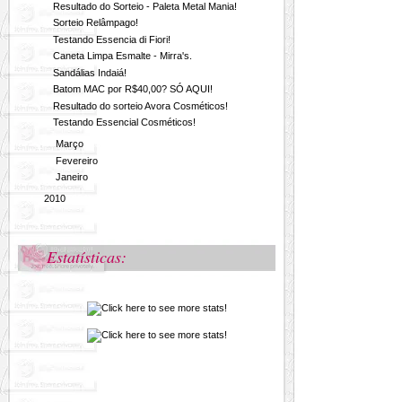
Resultado do Sorteio - Paleta Metal Mania!
Sorteio Relâmpago!
Testando Essencia di Fiori!
Caneta Limpa Esmalte - Mirra's.
Sandálias Indaiá!
Batom MAC por R$40,00? SÓ AQUI!
Resultado do sorteio Avora Cosméticos!
Testando Essencial Cosméticos!
►
Março
(25)
►
Fevereiro
(29)
►
Janeiro
(22)
►
2010
(294)
Estatísticas: