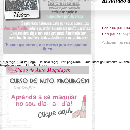
Resultado 
Postado por
Tha
Categorias:
Sig
Postagem mais rec
'; if(isPage || isFirstPage || isLablePage){ var pageArea = document.getElementsByName(
blogPager.innerHTML = html; } } }
Curso de Auto Maquiagem