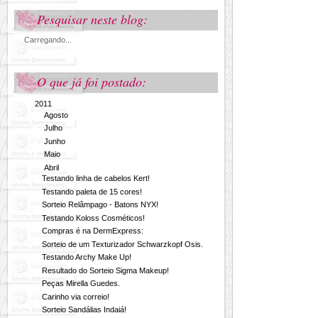
Pesquisar neste blog:
Carregando...
O que já foi postado:
▼
2011
(202)
►
Agosto
(23)
►
Julho
(28)
►
Junho
(27)
►
Maio
(29)
▼
Abril
(19)
Testando linha de cabelos Kert!
Testando paleta de 15 cores!
Sorteio Relâmpago - Batons NYX!
Testando Koloss Cosméticos!
Compras é na DermExpress:
Sorteio de um Texturizador Schwarzkopf Osis.
Testando Archy Make Up!
Resultado do Sorteio Sigma Makeup!
Peças Mirella Guedes.
Carinho via correio!
Sorteio Sandálias Indaiá!