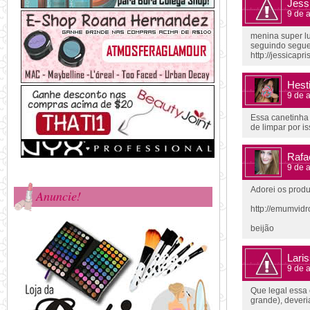
Jess
9 de a
menina super lu
seguindo segue 
http://jessicap
Hest
9 de a
Essa canetinha 
de limpar por i
Rafa
9 de a
Adorei os produt
Anuncie!
http://emumvid
beijão
Lari
9 de a
Que legal essa
grande), deveria