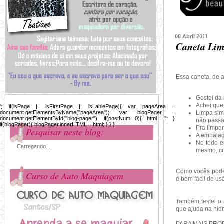
08 Abril 2011
Caneta Lim
Essa caneta, de a
Gostei da 
Achei que 
'; if(isPage || isFirstPage || isLablePage){ var pageArea =
document.getElementsByName("pageArea"); var blogPager =
Limpa sim
document.getElementById("blog-pager"); if(postNum 0){ html =''; }
não passar
if(blogPager){ blogPager.innerHTML = html; } } }
Pra limpa
Pesquisar neste blog:
A embalag
No todo e
Carregando...
mesmo, co
Como vocês podem
Curso de Auto Maquiagem
é bem fácil de us
Também testei o 
que ajuda na hid