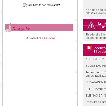
Se ainda não pa
http://dessamor
Liih 
12 de
Design by
Tb adorei a ini
acabamento perf
jacques
13 de abr
ADEUS UNHAS
SUGESTÃO IN
Tente o verniz 
unhas fragilizad
VC VAI ADORAR......
ELE É TAMBÉ
ELE NÃO SAI 
Consulte os sit