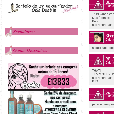
BEL
9 de a
Thati vendo vc 
Mas é pratico!
Beijo
http://morenafa
Seguidores:
Khen
9 de a
ai que tudooo
Ganhe Descontos:
BEL
9 de a
THATI
TEM 2 SELINH
http://morenafa
BJO
ba
[
9 de a
parece bem prá