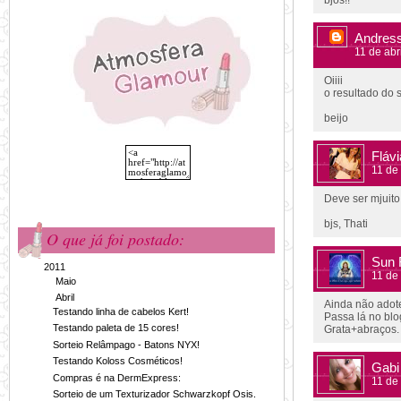
bjos!!
Andres
11 de abr
Oiiii
o resultado do s
beijo
Flávi
11 de
Deve ser mjuito 
bjs, Thati
O que já foi postado:
Sun 
▼
2011
(109)
11 de
►
Maio
(14)
▼
Abril
(19)
Ainda não adote
Testando linha de cabelos Kert!
Passa lá no blo
Testando paleta de 15 cores!
Grata+abraços.
Sorteio Relâmpago - Batons NYX!
Testando Koloss Cosméticos!
Gabi
Compras é na DermExpress:
11 de
Sorteio de um Texturizador Schwarzkopf Osis.