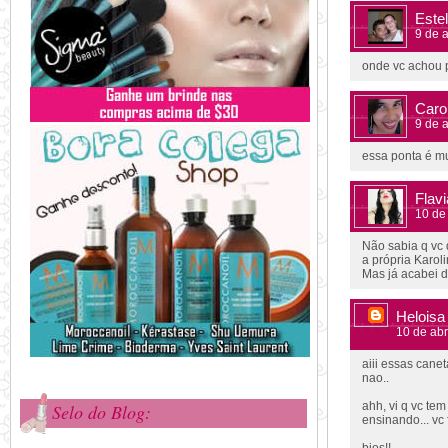
Este
9 de a
onde vc achou 
Caro
9 de a
essa ponta é mui
Flavi
10 de
Não sabia q vc 
a própria Karoli
Mas já acabei d
Heloisa
10 de abr
aiii essas cane
nao..
ahh, vi q vc te
Selo do Blog:
ensinando... vc 