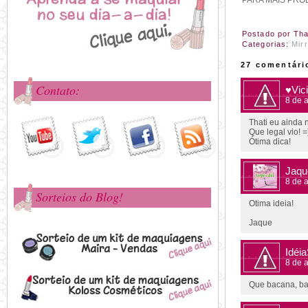
PARA MAIS PRO
Postado por
Tha
Categorias:
Mir
27 comentári
Contato:
♥Vic
8 de a
Thati eu ainda 
Que legal vio! =
Ótima dica!
Jaqu
8 de a
Sorteios do Blog!
Otima ideia!
Jaque
Idéi
8 de a
Que bacana, ba