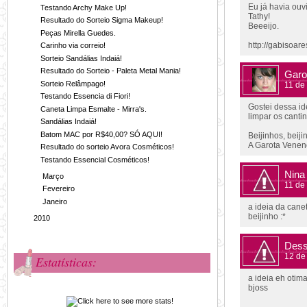
Eu já havia ouv
Testando Archy Make Up!
Tathy!
Resultado do Sorteio Sigma Makeup!
Beeeijo.
Peças Mirella Guedes.
http://gabisoar
Carinho via correio!
Sorteio Sandálias Indaiá!
Resultado do Sorteio - Paleta Metal Mania!
Garo
Sorteio Relâmpago!
11 de
Testando Essencia di Fiori!
Gostei dessa id
Caneta Limpa Esmalte - Mirra's.
limpar os canti
Sandálias Indaiá!
Batom MAC por R$40,00? SÓ AQUI!
Beijinhos, beiji
A Garota Venen
Resultado do sorteio Avora Cosméticos!
Testando Essencial Cosméticos!
Nina
►
Março
(25)
11 de
►
Fevereiro
(29)
►
Janeiro
(22)
a ideia da cane
beijinho :*
►
2010
(294)
Dess
12 de
Estatísticas:
a ideia eh otima
bjoss